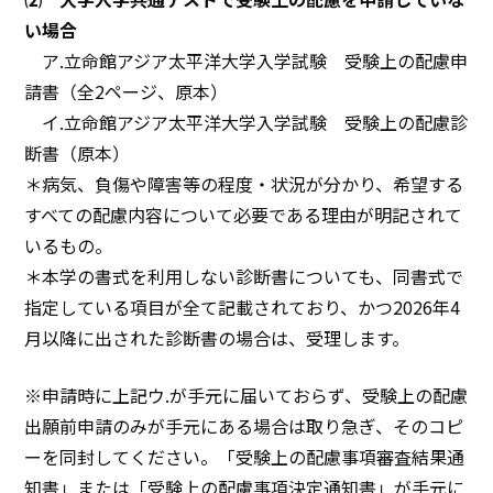
い場合
ア.立命館アジア太平洋大学入学試験 受験上の配慮申
請書（全2ページ、原本）
イ.立命館アジア太平洋大学入学試験 受験上の配慮診
断書（原本）
＊病気、負傷や障害等の程度・状況が分かり、希望する
すべての配慮内容について必要である理由が明記されて
いるもの。
＊本学の書式を利用しない診断書についても、同書式で
指定している項目が全て記載されており、かつ2026年4
月以降に出された診断書の場合は、受理します。
※申請時に上記ウ.が手元に届いておらず、受験上の配慮
出願前申請のみが手元にある場合は取り急ぎ、そのコピ
ーを同封してください。「受験上の配慮事項審査結果通
知書」または「受験上の配慮事項決定通知書」が手元に