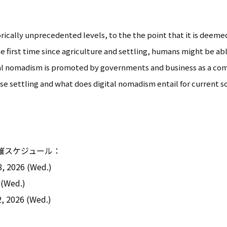
orically unprecedented levels, to the the point that it is deeme
e first time since agriculture and settling, humans might be abl
gital nomadism is promoted by governments and business as a com
e settling and what does digital nomadism entail for current s
3学部の開催スケジュール：
, 2026 (Wed.)
 (Wed.)
, 2026 (Wed.)