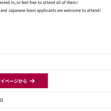
ted in, or feel free to attend all of them!
is and Japanese-basis applicants are welcome to attend!
マイページから
5日