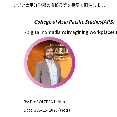
アジア太平洋学部の模擬授業を
英語
で開催します。
College of Asia Pacific Studies(APS)
~Digital nomadism: imagining workplaces
By: Prof. OLTEANU Alin
Date: July 15, 2026 (Wed.)