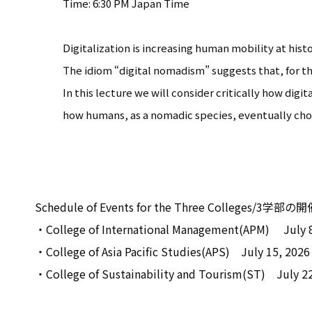
Time: 6:30 PM Japan Time
Digitalization is increasing human mobility at hist
The idiom “digital nomadism” suggests that, for th
In this lecture we will consider critically how di
how humans, as a nomadic species, eventually chos
Schedule of Events for the Three Colleges/
・College of International Management(APM) July 8
・College of Asia Pacific Studies(APS) July 15, 2026
・College of Sustainability and Tourism(ST) July 22