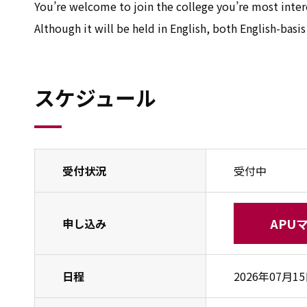
You’re welcome to join the college you’re most interes
Although it will be held in English, both English-bas
スケジュール
受付状況
受付中
APU
申し込み
日程
2026年07月1